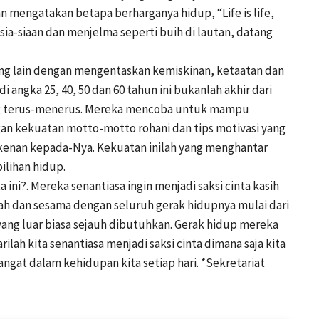
engatakan betapa berharganya hidup, “Life is life,
esia-siaan dan menjelma seperti buih di lautan, datang
g lain dengan mengentaskan kemiskinan, ketaatan dan
i angka 25, 40, 50 dan 60 tahun ini bukanlah akhir dari
ng terus-menerus. Mereka mencoba untuk mampu
gan kekuatan motto-motto rohani dan tips motivasi yang
rkenan kepada-Nya. Kekuatan inilah yang menghantar
ilihan hidup.
 ini?. Mereka senantiasa ingin menjadi saksi cinta kasih
llah dan sesama dengan seluruh gerak hidupnya mulai dari
 yang luar biasa sejauh dibutuhkan. Gerak hidup mereka
rilah kita senantiasa menjadi saksi cinta dimana saja kita
ngat dalam kehidupan kita setiap hari. *Sekretariat