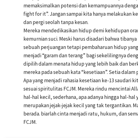
memaksimalkan potensi dan kemampuannya dengan m
fight for it”. Jangan sampai kita hanya melakukan k
dan pergi seolah tanpa kesan.
Mereka mendedikasikan hidup demi kehidupan oran
kemurnian suci. Meski harus disadari bahwa tibanya d
sebuah perjuangan tetapi pembaharuan hidup ya
menjadi “garam dan terang” bagi sekelilingnya den
dipilih dalam menata hidup yang lebih baik dan be
mereka pada sebuah kata “kesetiaan”. Setia dalam p
Apa yang menjadi rahasia kesetiaan ke-13 saudari kita
sesuai spiritulitas FCJM. Mereka rindu mencintai A
hal-hal kecil, sederhana, apa adanya hingga hal-hal
merupakan jejak-jejak kecil yang tak tergantikan. Ma
berada. biarlah cinta menjadi ratu, hukum, dan sema
FCJM.