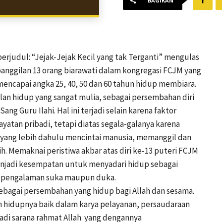
BAGIKAN
erjudul: “Jejak-Jejak Kecil yang tak Terganti” mengulas
panggilan 13 orang biarawati dalam kongregasi FCJM yang
mencapai angka 25, 40, 50 dan 60 tahun hidup membiara.
lan hidup yang sangat mulia, sebagai persembahan diri
ang Guru Ilahi. Hal ini terjadi selain karena faktor
yatan pribadi, tetapi diatas segala-galanya karena
yang lebih dahulu mencintai manusia, memanggil dan
h. Memaknai peristiwa akbar atas diri ke-13 puteri FCJM
enjadi kesempatan untuk menyadari hidup sebagai
ik pengalaman suka maupun duka.
 sebagai persembahan yang hidup bagi Allah dan sesama.
 hidupnya baik dalam karya pelayanan, persaudaraan
adi sarana
rahmat Allah yang dengannya