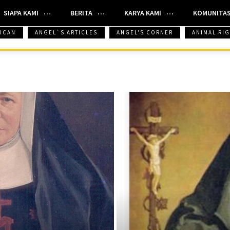
SIAPA KAMI
BERITA
KARYA KAMI
KOMUNITA
ICAN
ANGEL`S ARTICLES
ANGEL'S CORNER
ANIMAL RI