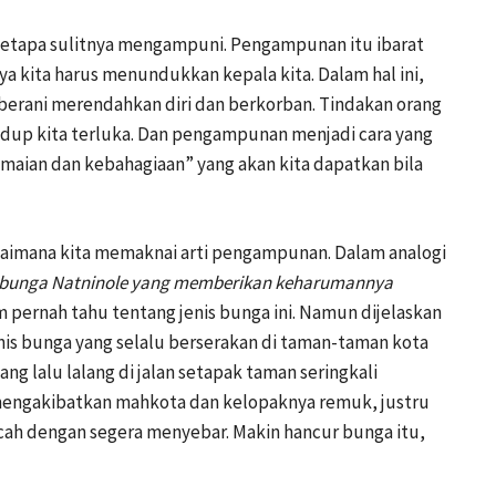
betapa sulitnya mengampuni. Pengampunan itu ibarat
a kita harus menundukkan kepala kita. Dalam hal ini,
berani merendahkan diri dan berkorban. Tindakan orang
hidup kita terluka. Dan pengampunan menjadi cara yang
maian dan kebahagiaan” yang akan kita dapatkan bila
gaimana kita memaknai arti pengampunan. Dalam analogi
 bunga Natninole yang memberikan keharumannya
m pernah tahu tentang jenis bunga ini. Namun dijelaskan
nis bunga yang selalu berserakan di taman-taman kota
ng lalu lalang di jalan setapak taman seringkali
 mengakibatkan mahkota dan kelopaknya remuk, justru
ecah dengan segera menyebar. Makin hancur bunga itu,