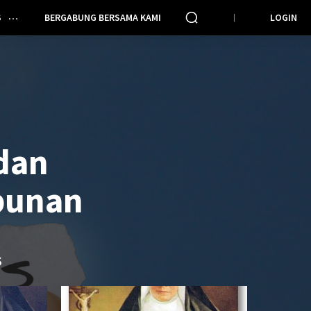
S
BERGABUNG BERSAMA KAMI
LOGIN
 dan
punan
S