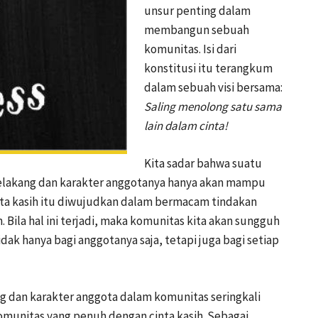
unsur penting dalam
membangun sebuah
komunitas. Isi dari
konstitusi itu terangkum
dalam sebuah visi bersama:
Saling menolong satu sama
lain dalam cinta!
Kita sadar bahwa suatu
 belakang dan karakter anggotanya hanya akan mampu
cinta kasih itu diwujudkan dalam bermacam tindakan
 Bila hal ini terjadi, maka komunitas kita akan sungguh
 hanya bagi anggotanya saja, tetapi juga bagi setiap
ng dan karakter anggota dalam komunitas seringkali
munitas yang penuh dengan cinta kasih. Sebagai