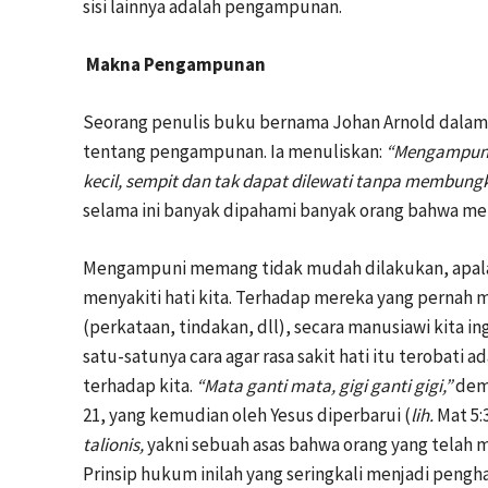
sisi lainnya adalah pengampunan.
Makna Pengampunan
Seorang penulis buku bernama Johan Arnold dala
tentang pengampunan. Ia menuliskan:
“Mengampuni 
kecil, sempit dan tak dapat dilewati tanpa membungk
selama ini banyak dipahami banyak orang bahwa men
Mengampuni memang tidak mudah dilakukan, apala
menyakiti hati kita. Terhadap mereka yang pernah 
(perkataan, tindakan, dll), secara manusiawi kita 
satu-satunya cara agar rasa sakit hati itu terobat
terhadap kita.
“Mata ganti mata, gigi ganti gigi,”
dem
21, yang kemudian oleh Yesus diperbarui (
lih.
Mat 5:
talionis,
yakni sebuah asas bahwa orang yang telah m
Prinsip hukum inilah yang seringkali menjadi pen