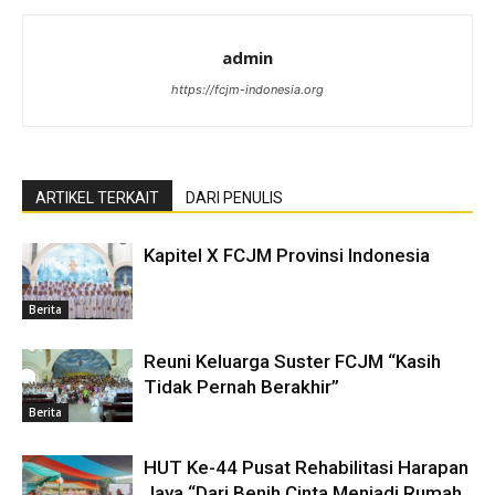
admin
https://fcjm-indonesia.org
ARTIKEL TERKAIT
DARI PENULIS
Kapitel X FCJM Provinsi Indonesia
Berita
Reuni Keluarga Suster FCJM “Kasih
Tidak Pernah Berakhir”
Berita
HUT Ke-44 Pusat Rehabilitasi Harapan
Jaya “Dari Benih Cinta Menjadi Rumah