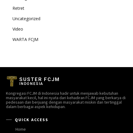
Retret
Uncategorized
Video
WARTA FCJM
SUSTER FCJM
INDONESIA
Kongregasi FCJM di Indonesia hadir untuk menjawab kebutuhan
masyarakat kecil, hal ini nyata dari kehadiran FCJM yang berkarya di
pedesaan dan berjuang dengan masyarakat miskin dan tertinggal
dalam berbagai aspek kehidupan.
QUICK ACCESS
Home